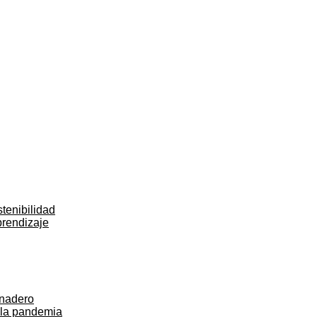
tenibilidad
prendizaje
rnadero
 la pandemia