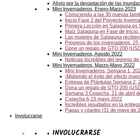
Alivio por la devastación de las inund
Mini Invernaderos, Enero-Marzo 2023
Conociendo a las 30 nuevas fami
Inicio Fase 2 del Proyecto Invern
Primera Lección en Salaguna es
Maíz Salaguna en Fase de Inicio,
Las mujeres de Salaguna reciben l
Progreso de los invernaderos, 25
Done un regalo de GTQ 200 (USD $
Mini Invernaderos, Agosto 2022
Noticias Increíbles del regreso d
Mini Invernaderos, Marzo-Mayo 2022
Mini Invernaderos, Semana 1, 20
¡Midiendo el éxito del efecto inv
Entrega de Plántulas Semana 2, 
Dona un regalo de GTQ 200 (USD 
Semana 3 Cosecha, 21 de abril de
Cosecha 6-15 mayo 2022
Increíbles resultados en la entr
Papas y cilantro (31 de mayo de 
Involucrarse
INVOLUCRARSE