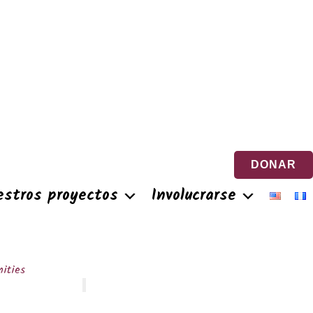
DONAR
estros proyectos
Involucrarse
ities