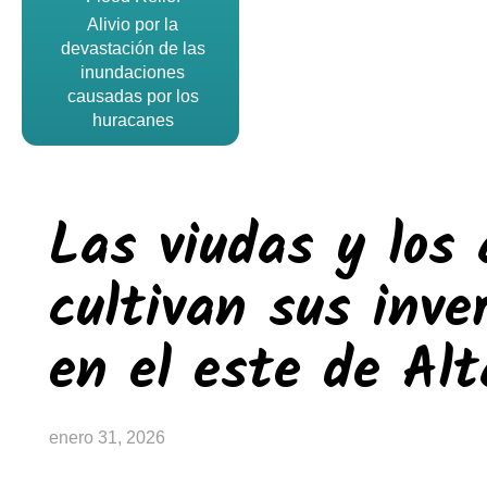
Alivio por la
devastación de las
inundaciones
causadas por los
huracanes
Las viudas y los
cultivan sus inve
en el este de Al
enero 31, 2026