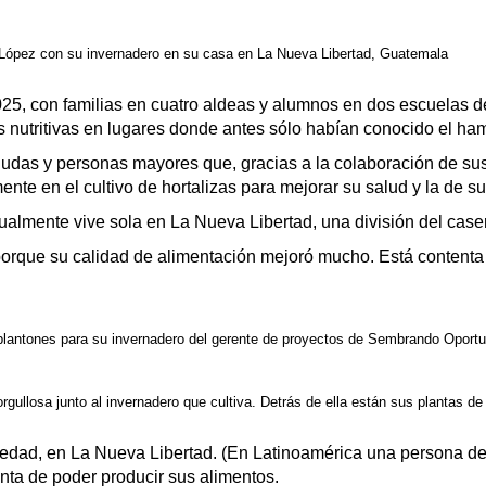
a López con su invernadero en su casa en La Nueva Libertad, Guatemala
, con familias en cuatro aldeas y alumnos en dos escuelas de
 nutritivas en lugares donde antes sólo habían conocido el ham
 viudas y personas mayores que, gracias a la colaboración de s
nte en el cultivo de hortalizas para mejorar su salud y la de su
tualmente vive sola en La Nueva Libertad, una división del caser
que su calidad de alimentación mejoró mucho. Está contenta c
 plantones para su invernadero del gerente de proyectos de Sembrando Oport
orgullosa junto al invernadero que cultiva. Detrás de ella están sus plantas 
a edad, en La Nueva Libertad. (En Latinoamérica una persona de
nta de poder producir sus alimentos.