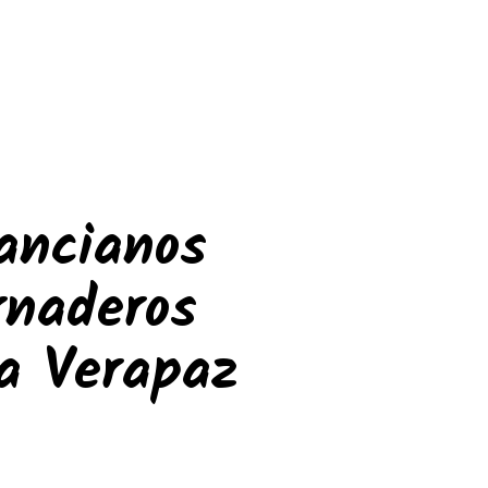
 ancianos
rnaderos
ta Verapaz