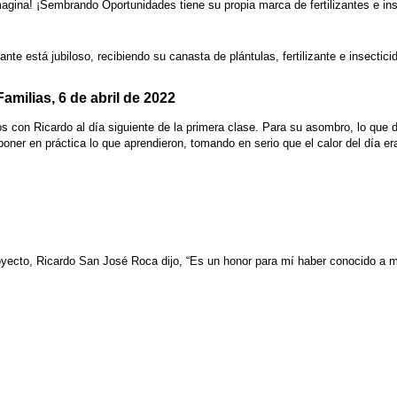
magina! ¡Sembrando Oportunidades tiene su propia marca de fertilizantes e ins
pante está jubiloso, recibiendo su canasta de plántulas, fertilizante e insectic
milias, 6 de abril de 2022
os con Ricardo al día siguiente de la primera clase. Para su asombro, lo q
oner en práctica lo que aprendieron, tomando en serio que el calor del día era
oyecto, Ricardo San José Roca dijo, “Es un honor para mí haber conocido a m