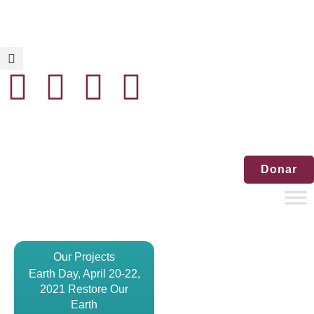
Inicio
Noticias
Eventos
Contáctenos
Donar
Our Projects
Earth Day, April 20-22,
2021 Restore Our
Earth